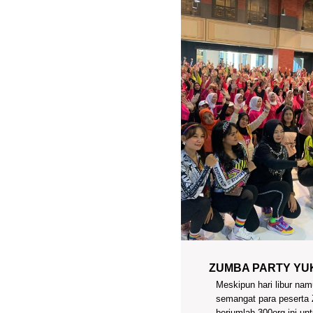
ZUMBA PARTY YUK
Meskipun hari libur na
semangat para peserta
berjumlah 300org ini un