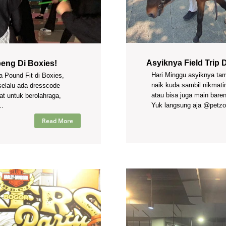
Asyiknya Field Trip 
eng Di Boxies!
Hari Minggu asyiknya ta
 Pound Fit di Boxies,
naik kuda sambil nikmati
selalu ada dresscode
atau bisa juga main bare
t untuk berolahraga,
Yuk langsung aja @petzo
..
Read More