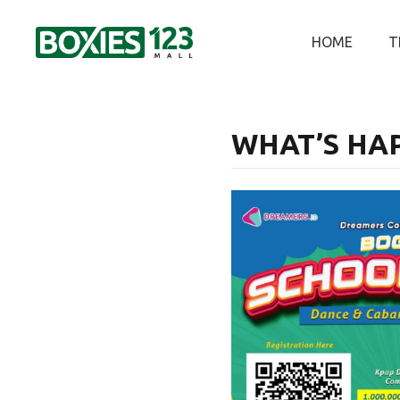
HOME
T
WHAT’S HA