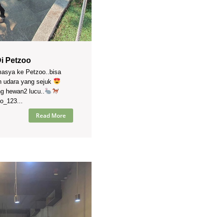
Di Petzoo
masya ke Petzoo..bisa
n udara yang sejuk
ng hewan2 lucu..
o_123...
Read More