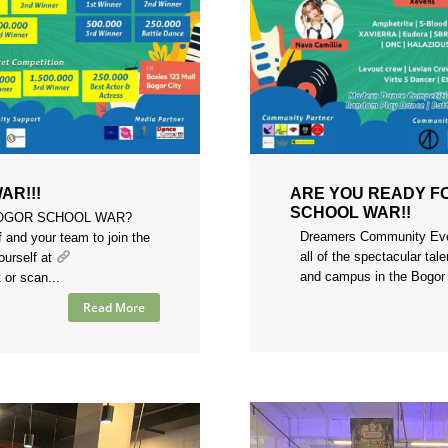
AR!!!
ARE YOU READY F
SCHOOL WAR!!
n BOGOR SCHOOL WAR?
Dreamers Community Even
f and your team to join the
all of the spectacular tal
ourself at
and campus in the Bogor 
or scan...
Read More