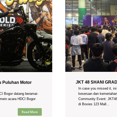
JKT 48 SHANI GRA
u Puluhan Motor
In case you missed it, in
CI Bogor datang beramai-
keseruan dan kemeriahan
amein acara HDCI Bogor
Community Event: JKT
di Boxies 123 Mall...
Read More